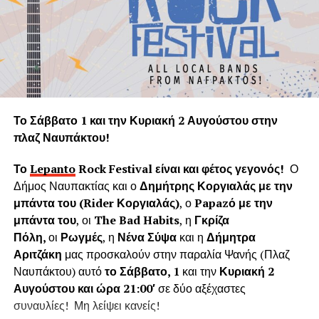
Ναυπάκτου καταστρέφεται με την αλόγιστη κοπή δεκάδων
υγιών δένδρων τη στιγμή που ακόμα και ένα θεωρείται
πολύτιμο και είναι αναντικατάστατη μονάδα του φυσικού
πνεύμονα της Γης.
Η «Εφορεία Αρχαιοτήτων Αιτωλοακαρνανίας και
Λευκάδας» υποστηρίζει ψευδώς ότι τα δέντρα που
Το Σάββατο 1 και την Κυριακή 2 Αυγούστου στην
κόπηκαν δημιουργούσαν προβλήματα στο τείχος του
πλαζ Ναυπάκτου!
ενετικού κάστρου. Όμως τα δέντρα του κάστρου
προέρχονται από τις δεντροφυτεύσεις που έγιναν
Το
Lepanto
Rock
Festival
είναι και φέτος γεγονός!
Ο
νομίμως από το 1914 έως το 1939 (έγκριση από το
Δήμος Ναυπακτίας και ο
Δημήτρης Κοργιαλάς με την
Υπουργείο Εσωτερικών και κατόπιν από το Υπουργείο
μπάντα του (
Rider
Κοργιαλάς)
, ο
Papaz
ό με την
Γεωργίας υπό την γραμματεία του Ιωάννη Μπρικόλα) και
μπάντα του
, οι
The Bad Habits
, η
Γκρίζα
βρίσκονται σε απόσταση ασφαλείας από τα τείχη.
Πόλη,
οι
Ρωγμές
, η
Νένα Σύψα
και η
Δήμητρα
Αριτζάκη
μας προσκαλούν στην παραλία Ψανής (Πλαζ
Συνεπώς πολλά από τα δέντρα έχουν ηλικία άνω των 100
Ναυπάκτου) αυτό
το Σάββατο, 1
και την
Κυριακή 2
ετών χωρίς να έχει αναφερθεί κάποιο πρόβλημα στη
Αυγούστου και ώρα 21:00′
σε δύο αξέχαστες
στατικότητα των τειχών που να οφείλεται στην πλήρη
συναυλίες! Μη λείψει κανείς!
ανάπτυξη του ριζικού συστήματος. Το Δασαρχείο