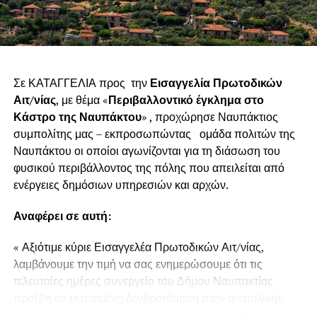
Σε ΚΑΤΑΓΓΕΛΙΑ προς την
Εισαγγελία Πρωτοδικών
Αιτ/νίας
, με θέμα «
Περιβαλλοντικό έγκλημα στο
Κάστρο της Ναυπάκτου
» , προχώρησε Ναυπάκτιος
συμπολίτης μας – εκπροσωπώντας ομάδα πολιτών της
Ναυπάκτου οι οποίοι αγωνίζονται για τη διάσωση του
φυσικού περιβάλλοντος της πόλης που απειλείται από
ενέργειες δημόσιων υπηρεσιών και αρχών.
Αναφέρει σε αυτή:
« Αξιότιμε κύριε Εισαγγελέα Πρωτοδικών Αιτ/νίας,
λαμβάνουμε την τιμή να σας ενημερώσουμε ότι τις
τελευταίες ημέρες συνεργείο του Δήμου Ναυπακτίας
προέβη σε εκτεταμένη δενδροτόμηση στην ανατολικής
πλευράς του τρίτου διαζώματος του κάστρου της