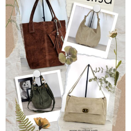
Οι “Ρωγμές” είναι ένα νεοσύστατο ελληνικό ροκ
συγκρότημα που ιδρύθηκε τον Ιούλιο του 2025, με έδρα
την Ναύπακτο. Το όνομά τους αντικατοπτρίζει τη
φιλοσοφία τους: να ραγίσουν τις βεβαιότητες, να σπάσουν
τη σιωπή και να αφήσουν το φως να περάσει μέσα από τις
ρωγμές της καθημερινότητας. Με ήχο που ισορροπεί
ανάμεσα στο εναλλακτικό ροκ, τον ελληνικό στίχο και την
ωμή ενέργεια της σκηνής, οι Ρωγμές δημιουργούν
μουσική που μιλά για την κοινωνία, τις εσωτερικές μάχες
και την ανάγκη για αλήθεια.
Μέλη του συγκροτήματος: Ανδρεόπουλος Αντώνης –
Φωνή & Κιθάρα, Σαράντης Δημήτρης – Κιθάρα, Νικολάου
Θωμάς – Μπάσο, Μηλιώνης Γρηγόρης – Τύμπανα.