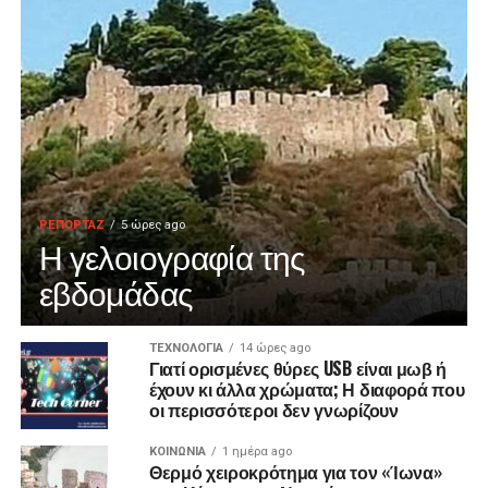
ΡΕΠΟΡΤΑΖ
5 ώρες ago
Η γελοιογραφία της
εβδομάδας
ΤΕΧΝΟΛΟΓΙΑ
14 ώρες ago
Γιατί ορισμένες θύρες USB είναι μωβ ή
έχουν κι άλλα χρώματα; Η διαφορά που
οι περισσότεροι δεν γνωρίζουν
ΚΟΙΝΩΝΙΑ
1 ημέρα ago
Θερμό χειροκρότημα για τον «Ίωνα»