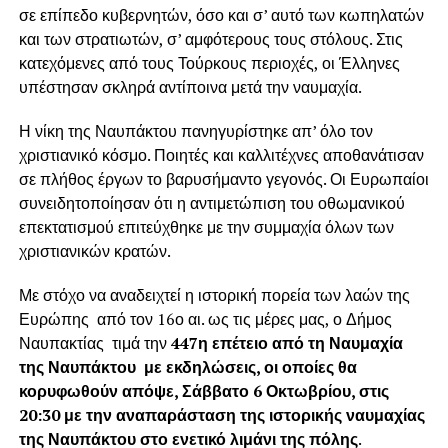
σε επίπεδο κυβερνητών, όσο και σ’ αυτό των κωπηλατών
και των στρατιωτών, σ’ αμφότερους τους στόλους. Στις
κατεχόμενες από τους Τούρκους περιοχές, οι Έλληνες
υπέστησαν σκληρά αντίποινα μετά την ναυμαχία.
Η νίκη της Ναυπάκτου πανηγυρίστηκε απ’ όλο τον
χριστιανικό κόσμο. Ποιητές και καλλιτέχνες αποθανάτισαν
σε πλήθος έργων το βαρυσήμαντο γεγονός. Οι Ευρωπαίοι
συνειδητοποίησαν ότι η αντιμετώπιση του οθωμανικού
επεκτατισμού επιτεύχθηκε με την συμμαχία όλων των
χριστιανικών κρατών.
Με στόχο να αναδειχτεί η ιστορική πορεία των λαών της
Ευρώπης από τον 16ο αι. ως τις μέρες μας, ο Δήμος
Ναυπακτίας τιμά την
447η επέτειο από τη Ναυμαχία
της Ναυπάκτου με εκδηλώσεις, οι οποίες θα
κορυφωθούν απόψε, Σάββατο 6 Οκτωβρίου, στις
20:30 με την αναπαράσταση της ιστορικής ναυμαχίας
της Ναυπάκτου στο ενετικό λιμάνι της πόλης
.