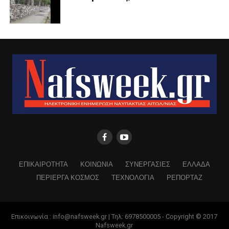
ΕΠΙΚΑΙΡΟΤΗΤΑ
ΚΟΙΝΩΝΙΑ
ΣΥΝΕΡΓΑΣΙΕΣ
ΕΛΛΑΔΑ
ΠΕΡΙΕΡΓΑ ΚΟΣΜΟΣ
ΤΕΧΝΟΛΟΓΙΑ
ΡΕΠΟΡΤΑΖ
Επικοινωνία : info@nafsweek.gr | Τηλ: 6978500005 - Copyright © 2017
Nafsweek.gr