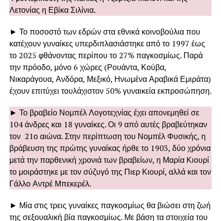
Λετονίας η Εβίκα Σιλίνια.
► Το ποσοστό των εδρών στα εθνικά κοινοβούλια που
κατέχουν γυναίκες υπερδιπλασιάστηκε από το 1997 έως
το 2025 φθάνοντας περίπου το 27% παγκοσμίως. Παρά
την πρόοδο, μόνο 6 χώρες (Ρουάντα, Κούβα,
Νικαράγουα, Ανδόρα, Μεξικό, Ηνωμένα Αραβικά Εμιράτα)
έχουν επιτύχει τουλάχιστον 50% γυναικεία εκπροσώπηση.
► Το βραβείο Νομπέλ Λογοτεχνίας έχει απονεμηθεί σε
104 άνδρες και 18 γυναίκες. Οι 9 από αυτές βραβεύτηκαν
τον 21ο αιώνα. Στην περίπτωση του Νομπέλ Φυσικής, η
βράβευση της πρώτης γυναίκας ήρθε το 1903, δύο χρόνια
μετά την παρθενική χρονιά των βραβείων, η Μαρία Κιουρί
το μοιράστηκε με τον σύζυγό της Πιερ Κιουρί, αλλά και τον
Γάλλο Αντρέ Μπεκερέλ.
► Μία στις τρεις γυναίκες παγκοσμίως θα βιώσει στη ζωή
της σεξουαλική βία παγκοσμίως. Με βάση τα στοιχεία του