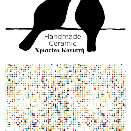
φωτο:aftodioikisi