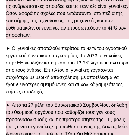
τις ανθρωπιστικές σπουδές και τις τεχνικές είναι γυναίκες.
Όσον αφορά τις σχολές που εντάσσονται στα πεδία της
επιστήμης, της τεχνολογίας, της μηχανικής και των
μαθηματικών, οι γυναίκες αντιπροσωπεύουν το 41% των
αποφοίτων.
► Οι γυναίκες αποτελούν περίπου το 43% του αγροτικού
εργατικού δυναμικού παγκοσμίως. Το 2022 οι γυναίκες
στην ΕΕ κέρδιζαν κατά μέσο όρο 12,2% λιγότερα ανά ώρα
από τους άνδρες. Επιπλέον οι γυναίκες εργάζονται
συχνότερα με μερική απασχόληση, με αποτέλεσμα να
έχουν λιγότερες αμειβόμενες και συνολικά χαμηλότερες
ετήσιες αποδοχές.
► Από τα 27 μέλη του Ευρωπαϊκού Συμβουλίου, δηλαδή
του θεσμικού οργάνου που καθορίζει τους γενικούς
προσανατολισμούς και τις προτεραιότητες της ΕΕ, μόλις
τρεις είναι οι γυναίκες: η πρωθυπουργός της Δανίας Μέτε
Φρεντέρικσεν, της Ιταλίας η Τζορτζια Μελόνι και της