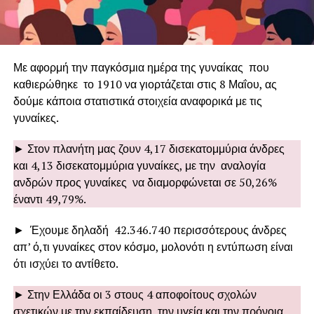
Με αφορμή την παγκόσμια ημέρα της γυναίκας που
καθιερώθηκε το 1910 να γιορτάζεται στις 8 Μαΐου, ας
δούμε κάποια στατιστικά στοιχεία αναφορικά με τις
γυναίκες.
► Στον πλανήτη μας ζουν 4,17 δισεκατομμύρια άνδρες
και 4,13 δισεκατομμύρια γυναίκες, με την αναλογία
ανδρών προς γυναίκες να διαμορφώνεται σε 50,26%
έναντι 49,79%.
► Έχουμε δηλαδή 42.346.740 περισσότερους άνδρες
απ’ ό,τι γυναίκες στον κόσμο, μολονότι η εντύπωση είναι
ότι ισχύει το αντίθετο.
► Στην Ελλάδα οι 3 στους 4 αποφοίτους σχολών
σχετικών με την εκπαίδευση, την υγεία και την πρόνοια,