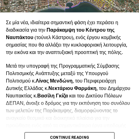
Μπανιά
.
Ιδιαίτερη σημασία έχει το γεγονός ότι πρόκειται για μία
Σε μία νέα, ιδιαίτερα σημαντική φάση έχει περάσει η
ναυπακτιακή καλλιτεχνική παραγωγή. Ο Δήμος
διαδικασία για την
Παράκαμψη του Κέντρου της
Ναυπακτίας στήριξε έμπρακτα τη συγκεκριμένη
Ναυπάκτου
(τούνελ Κάστρου), ενός έργου κομβικής
δημιουργική προσπάθεια, καλύπτοντας εξ ολοκλήρου τη
σημασίας που θα αλλάξει την κυκλοφοριακή λειτουργία,
χρηματοδότηση της παραγωγής και παρέχοντας στους
την εικόνα και την αναπτυξιακή προοπτική της πόλης.
ανθρώπους της τη δυνατότητα να παρουσιάσουν το έργο
τους. Η επιλογή αυτή δεν αποτελεί μία μεμονωμένη
Μετά την υπογραφή της Προγραμματικής Σύμβασης
πρωτοβουλία, αλλά εντάσσεται σε μία
ευρύτερη και
Πολιτισμικής Ανάπτυξης μεταξύ της Υπουργού
σταθερή πολιτική του Δήμου Ναυπακτίας για την
Πολιτισμού κ.
Λίνας Μενδώνη
, του Περιφερειάρχη
ενίσχυση και ανάδειξη της τοπικής καλλιτεχνικής
Δυτικής Ελλάδας κ.
Νεκτάριου Φαρμάκη
, του Δημάρχου
δημιουργίας
. Μέσα από το πρόγραμμα των πολιτιστικών
Ναυπακτίας κ.
Βασίλη Γκίζα
και του Δικτύου Πόλεων
του εκδηλώσεων, ο Δήμος επενδύει συστηματικά στους
ΔΕΠΑΝ, άνοιξε ο δρόμος για την εκπόνηση του συνόλου
καλλιτέχνες της πόλης και της ευρύτερης περιοχής,
των μελετών της Παράκαμψης, διαμορφώνοντας το
δημιουργώντας ευκαιρίες έκφρασης, συνεργασίας και
αναγκαίο θεσμικό και διοικητικό πλαίσιο για την
επαφής τους με το κοινό.
προώθηση ενός από τα σημαντικότερα έργα υποδομής
που έχουν σχεδιαστεί για τη Ναύπακτο.
Η θερμή ανταπόκριση των θεατών και στη θεατρική
CONTINUE READING