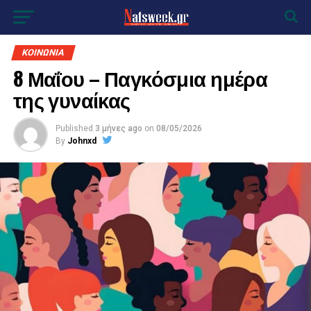
ΚΟΙΝΩΝΙΑ
8 Μαΐου – Παγκόσμια ημέρα
της γυναίκας
Published
3 μήνες ago
on
08/05/2026
By
Johnxd