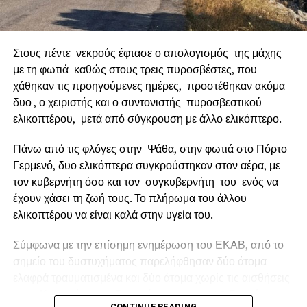
Έργο ορόσημο
Στους πέντε νεκρούς έφτασε ο απολογισμός της μάχης
με τη φωτιά καθώς στους τρεις πυροσβέστες, που
χάθηκαν τις προηγούμενες ημέρες, προστέθηκαν ακόμα
δυο , ο χειριστής και ο συντονιστής πυροσβεστικού
ελικοπτέρου, μετά από σύγκρουση με άλλο ελικόπτερο.
Πάνω από τις φλόγες στην Ψάθα, στην φωτιά στο Πόρτο
Γερμενό, δυο ελικόπτερα συγκρούστηκαν στον αέρα, με
τον κυβερνήτη όσο και τον συγκυβερνήτη του ενός να
έχουν χάσει τη ζωή τους. Το πλήρωμα του άλλου
ελικοπτέρου να είναι καλά στην υγεία του.
Ο Δήμαρχος Ναυπακτίας κ.
Βασίλης Γκίζας
δήλωσε
Σύμφωνα με την επίσημη ενημέρωση του ΕΚΑΒ, από το
σχετικά: «
Η Παράκαμψη του Κάστρου Ναυπάκτου
σημείο του δυστυχήματος παρελήφθησαν δύο άτομα
αποτελεί ένα έργο ορόσημο. Ένα μεγάλο και φιλόδοξο
ελαφρά τραυματισμένα και δύο άτομα χωρίς τις αισθήσεις
έργο, που μπορεί να αλλάξει καθοριστικά τη λειτουργία,
τους. Και οι τέσσερις διακομίστηκαν στο 251 Γενικό
την εικόνα και την προοπτική της πόλης μας. Με την
CONTINUE READING