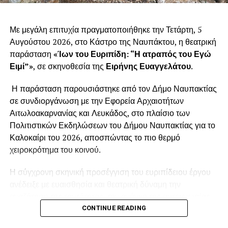
Με μεγάλη επιτυχία πραγματοποιήθηκε την Τετάρτη, 5
Αυγούστου 2026, στο Κάστρο της Ναυπάκτου, η θεατρική
παράσταση
«Ίων του Ευριπίδη: “Η ατραπός του Εγώ
Ειμί”»
, σε σκηνοθεσία της
Ειρήνης Ευαγγελάτου
.
Η παράσταση παρουσιάστηκε από τον Δήμο Ναυπακτίας
σε συνδιοργάνωση με την Εφορεία Αρχαιοτήτων
Αιτωλοακαρνανίας και Λευκάδος, στο πλαίσιο των
Πολιτιστικών Εκδηλώσεων του Δήμου Ναυπακτίας για το
Καλοκαίρι του 2026, αποσπώντας το πιο θερμό
χειροκρότημα του κοινού.
Η σύγχρονη σκηνική προσέγγιση του ευριπίδειου έργου
ανέδειξε με ευαισθησία και θεατρική δύναμη την
αναζήτηση της ταυτότητας, την ανάγκη της αυτογνωσίας,
το τραύμα της εγκατάλειψης και τη συμφιλίωση με το
CONTINUE READING
παρελθόν. Η σκηνοθετική ματιά της Ειρήνης