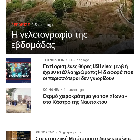
ΡΕΠΟΡΤΑΖ
5 ώρες ago
Η γελοιογραφία της
εβδομάδας
ΤΕΧΝΟΛΟΓΙΑ
14 ώρες ago
Γιατί ορισμένες θύρες USB είναι μωβ ή
έχουν κι άλλα χρώματα; Η διαφορά που
οι περισσότεροι δεν γνωρίζουν
ΚΟΙΝΩΝΙΑ
1 ημέρα ago
Θερμό χειροκρότημα για τον «Ίωνα»
στο Κάστρο της Ναυπάκτου
ΡΕΠΟΡΤΑΖ
2 ημέρες ago
Στο αρχοντικό Μπότσαρη ο διακεκριμένος