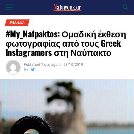
ΕΛΛΑΔΑ
#My_Nafpaktos: Ομαδική έκθεση
φωτογραφίας από τους Greek
Instagramers στη Ναύπακτο
Published
7 έτη ago
on
23/10/2019
By