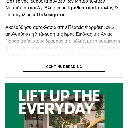
Εσπερινός, χοροστατούντων των Μητροπολιτών
Ναυπάκτου και Αγ. Βλασίου
κ. Ιερόθεου
και Ισπανίας &
Πορτογαλίας
κ. Πολύκαρπου
.
Ακολούθησε αρτοκλασία στην Πλατεία Φαρμάκη, ενώ
ακολούθησε η λιτάνευση της Ιεράς Εικόνας της Αγίας
Παρασκευής στους δρόμους της πόλης, με τη συμμετοχή
του Κλήρου, των τοπικών αρχών, πλήθους πιστών και με
επικεφαλής την Παπαχαραλαμπείο Φιλαρμονική.
Ανήμερα της εορτής, Κυριακή 26 Ιουλίου
στις 7:00 το
CONTINUE READING
πρωί θα τελεστεί ο Πανηγυρικός Όρθρος και η
Αρχιερατική Θεία Λειτουργία, ενώ στις 7:00 το απόγευμα
θα τελεστούν ο Εσπερινός και η Ιερά Παράκληση προς
τιμήν της Αγίας Παρασκευής.