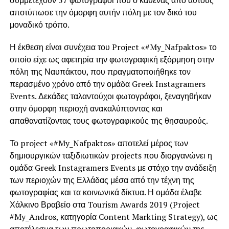
συμμετέχουν 57 φωτογράφοι που ο καθένας από αυτούς
αποτύπωσε την όμορφη αυτήν πόλη με τον δικό του
μοναδικό τρόπο.
Η έκθεση είναι συνέχεια του Project «#My_Nafpaktos» το
οποίο είχε ως αφετηρία την φωτογραφική εξόρμηση στην
πόλη της Ναυπάκτου, που πραγματοποιήθηκε τον
περασμένο χρόνο από την ομάδα Greek Instagramers
Events. Δεκάδες ταλαντούχοι φωτογράφοι, ξεναγηθήκαν
στην όμορφη περιοχή ανακαλύπτοντας και
απαθανατίζοντας τους φωτογραφικούς της θησαυρούς.
Το project «#My_Nafpaktos» αποτελεί μέρος των
δημιουργικών ταξιδιωτικών projects που διοργανώνει η
ομάδα Greek Instagramers Events με στόχο την ανάδειξη
των περιοχών της Ελλάδας μέσα από την τέχνη της
φωτογραφίας και τα κοινωνικά δίκτυα. Η ομάδα έλαβε
Χάλκινο Βραβείο στα Tourism Awards 2019 (Project
#My_Andros, κατηγορία Content Markting Strategy), ως