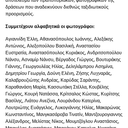
αποτέλεσμα των πρωτοποριακών, φωτογραφικών της
δράσεων που αναδεικνύουν διεθνώς ταξιδιωτικούς
προορισμούς.
Συμμετέχουν αλφαβητικά οι φωτογράφοι
:
Αγιαννίδη Έλλη, Αθανασόπουλος Ιωάννης, Αλεξάκης
Αντώνιος, Αλεξοπούλου Βασιλική, Αναστασίου
Ευστρατία, Αναστασόπουλος Κυριάκος, Ανδριτσοπούλου
Νάνσυ, Ασναμίρ Νάνσυ, Βέργαδος Γιώργος, Βουτυράκης
Γιάννης, Γεωργουλέας Ηλίας, Δεληλάμπρου Ασημίνα,
Δημητρίου Γεωργία, Δούνη Ελένη, Ζήσης Λυχναράς,
Καλαβρουζιώτης Ανδρέας, Καρύδας Σαράντης,
Καραθανάση Μαρία, Κασσωτάκη Στέλλα, Κουβέλης
Γιώργος, Κουρή Νατάσσα, Κρίτσαλος Κώστας, Κυρίτσης
Βασίλης, Λιάτου Ανεζίνα, Λουράνδου Κατερίνα,
Λουτριώτης Ευάγγελος, Λυκογιάννης Ηλίας, Μακαρώνας
Κωνσταντίνος, Μανγκασάροβα Τινατίν, Μαντζουρογιαννης
Αλέξανδρος, Μελίστας Νίκος, Μουμτζόγλου Αναστάσιος,