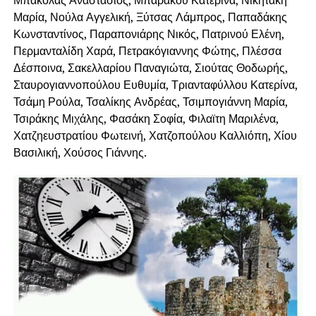
Μπακόλας Αναστάσιος, Μπαράκου Κατερίνα, Νικητάκη
Μαρία, Νούλα Αγγελική, Ξύτσας Λάμπρος, Παπαδάκης
Κωνσταντίνος, Παραπονιάρης Νικός, Πατρινού Ελένη,
Περμανταλίδη Χαρά, Πετρακόγιαννης Φώτης, Πλέσσα
Δέσποινα, Σακελλαρίου Παναγιώτα, Σιούτας Θοδωρής,
Σταυρογιαννοπούλου Ευθυμία, Τριανταφύλλου Κατερίνα,
Τσάμη Ρούλα, Τσαλίκης Ανδρέας, Τσιμπογιάννη Μαρία,
Τσιράκης Μιχάλης, Φασάκη Σοφία, Φιλαϊτη Μαριλένα,
Χατζηευστρατίου Φωτεινή, Χατζοπούλου Καλλιόπη, Χίου
Βασιλική, Χούσος Γιάννης.