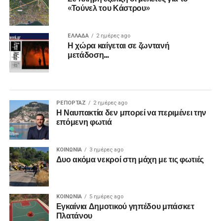
«Τούνελ του Κάστρου»
ΕΛΛΑΔΑ
2 ημέρες ago
Η χώρα καίγεται σε ζωντανή
μετάδοση…
ΡΕΠΟΡΤΑΖ
2 ημέρες ago
Η Ναυπακτία δεν μπορεί να περιμένει την
επόμενη φωτιά
ΚΟΙΝΩΝΙΑ
3 ημέρες ago
Δυο ακόμα νεκροί στη μάχη με τις φωτιές
ΚΟΙΝΩΝΙΑ
5 ημέρες ago
Εγκαίνια Δημοτικού γηπέδου μπάσκετ
Πλατάνου