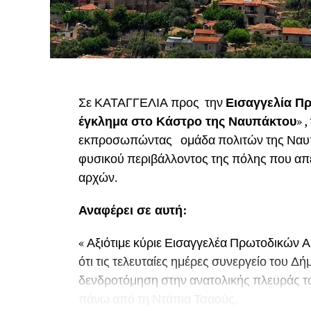
Σε ΚΑΤΑΓΓΕΛΙΑ προς την
Εισαγγελία Πρ
έγκλημα στο Κάστρο της Ναυπάκτου
» 
εκπροσωπώντας ομάδα πολιτών της Ναυπάκ
φυσικού περιβάλλοντος της πόλης που απε
αρχών.
Αναφέρει σε αυτή:
« Αξιότιμε κύριε Εισαγγελέα Πρωτοδικών Α
ότι τις τελευταίες ημέρες συνεργείο του 
δενδροτόμηση στην ανατολικής πλευράς τ
πάνω από τη Ντάπια Τσαούς.