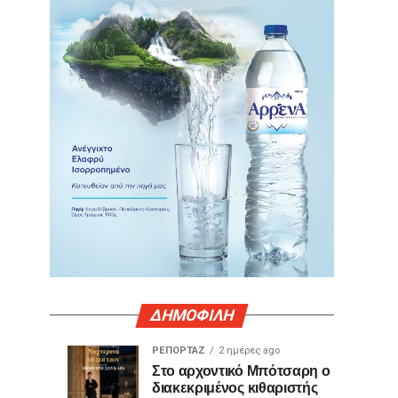
ΔΗΜΟΦΙΛΗ
ΡΕΠΟΡΤΑΖ
2 ημέρες ago
Γιατί
Θερμό
ΤΕΧΝΟΛΟΓΙΑ
ΚΟΙΝΩΝΙΑ
Στο αρχοντικό Μπότσαρη ο
1
2
διακεκριμένος κιθαριστής
ορισμένες
χειροκρότημα
ημέρα
ημέρες
ago
ago