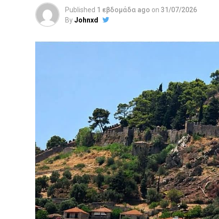
Published
1 εβδομάδα ago
on
31/07/2026
By
Johnxd