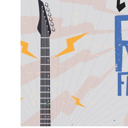
του κάστρου προέρχονται από τις δεντροφυ
1939 (έγκριση από το Υπουργείο Εσωτερικ
γραμματεία του Ιωάννη Μπρικόλα) και βρίσ
Συνεπώς πολλά από τα δέντρα έχουν ηλικί
κάποιο πρόβλημα στη στατικότητα των τει
ριζικού συστήματος. Το Δασαρχείο Ναυπάκτ
έρευνά μας εντόπισε κάποια επιστημονική
αποδεικνύει το αντίθετο. Επίσης εντός τ
πυροπροστασίας το οποίο μπορεί να το πρ
Η πόλη της Ναυπάκτου έχει χαρακτηρισθεί
Ναυπάκτου είναι κηρυγμένο ως προέχον βυζα
αποφάσεις που λαμβάνονται από τις αρχές
για την Προστασία της Παγκόσμιας Πολιτι
«Σύσταση για την Προστασία της Πολιτιστι
(UNESCO 1972) και γ) «The ICOMOS Charter