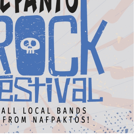
τεύσεις που έγιναν νομίμως από το 1914 έως το
ών και κατόπιν από το Υπουργείο Γεωργίας υπό την
κονται σε απόσταση ασφαλείας από τα τείχη.
α άνω των 100 ετών χωρίς να έχει αναφερθεί
χών που να οφείλεται στην πλήρη ανάπτυξη του
ου βεβαιώνει ότι δεν υπάρχει σχετική μελέτη ούτε η
 μελέτη για το Κάστρο της Ναυπάκτου που να
ου κάστρου υπάρχει σύγχρονο σύστημα
οστατέψει από ενδεχόμενη πυρκαγιά.
 «Παραδοσιακός Οικισμός» και «το Κάστρο
ντινό και ιστορικό μνημείο». Οι σχετικές
 πρέπει να είναι σύμφωνες με: α) «Διεθνής Σύμβαση
στικής και Φυσικής κληρονομιάς» (UNESCO 1972) β)
κής και Φυσικής Κληρονομιάς σε εθνικό επίπεδο»
 for the Interpretation and Presentation of