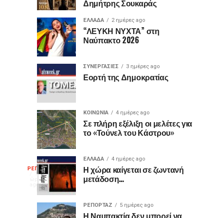
Δημήτρης Σουκαράς
θύρες
για
USB
τον
ΕΛΛΑΔΑ
2 ημέρες ago
είναι
«Ίωνα»
“ΛΕΥΚΗ ΝΥΧΤΑ” στη
Ναύπακτο 2026
μωβ
στο
ή
Κάστρο
έχουν
της
ΣΥΝΕΡΓΑΣΙΕΣ
3 ημέρες ago
κι
Ναυπάκτου
Εορτή της Δημοκρατίας
άλλα
χρώματα;
Η
ΚΟΙΝΩΝΙΑ
4 ημέρες ago
διαφορά
Σε πλήρη εξέλιξη οι μελέτες για
το «Τούνελ του Κάστρου»
που
οι
περισσότεροι
ΕΛΛΑΔΑ
4 ημέρες ago
Η
δεν
Η χώρα καίγεται σε ζωντανή
ΡΕΠΟΡΤΑΖ
17
μετάδοση…
γνωρίζουν
ώρες
ago
γελοιογραφία
ΡΕΠΟΡΤΑΖ
5 ημέρες ago
Η Ναυπακτία δεν μπορεί να