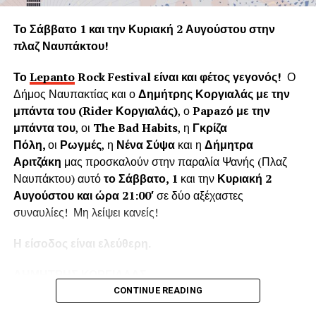
Η «Εφορεία Αρχαιοτήτων Αιτωλοακαρνανίας και
Λευκάδας» υποστηρίζει ψευδώς ότι τα δέντρα που
Το Σάββατο 1 και την Κυριακή 2 Αυγούστου στην
κόπηκαν δημιουργούσαν προβλήματα στο τείχος του
πλαζ Ναυπάκτου!
ενετικού κάστρου. Όμως τα δέντρα του κάστρου
προέρχονται από τις δεντροφυτεύσεις που έγιναν
Το
Lepanto
Rock
Festival
είναι και φέτος γεγονός!
Ο
νομίμως από το 1914 έως το 1939 (έγκριση από το
Δήμος Ναυπακτίας και ο
Δημήτρης Κοργιαλάς με την
Υπουργείο Εσωτερικών και κατόπιν από το Υπουργείο
μπάντα του (
Rider
Κοργιαλάς)
, ο
Papaz
ό με την
Γεωργίας υπό την γραμματεία του Ιωάννη Μπρικόλα) και
μπάντα του
, οι
The Bad Habits
, η
Γκρίζα
βρίσκονται σε απόσταση ασφαλείας από τα τείχη.
Πόλη,
οι
Ρωγμές
, η
Νένα Σύψα
και η
Δήμητρα
Αριτζάκη
μας προσκαλούν στην παραλία Ψανής (Πλαζ
Συνεπώς πολλά από τα δέντρα έχουν ηλικία άνω των 100
Ναυπάκτου) αυτό
το Σάββατο, 1
και την
Κυριακή 2
ετών χωρίς να έχει αναφερθεί κάποιο πρόβλημα στη
Αυγούστου και ώρα 21:00′
σε δύο αξέχαστες
στατικότητα των τειχών που να οφείλεται στην πλήρη
συναυλίες! Μη λείψει κανείς!
ανάπτυξη του ριζικού συστήματος. Το Δασαρχείο
Ναυπάκτου βεβαιώνει ότι δεν υπάρχει σχετική μελέτη ούτε
Η είσοδος είναι ελεύθερη.
η έρευνά μας εντόπισε κάποια επιστημονική μελέτη για το
Κάστρο της Ναυπάκτου που να αποδεικνύει το αντίθετο.
ΔΗΜΗΤΡΗΣ ΚΟΡΓΙΑΛΑΣ
Επίσης εντός του κάστρου υπάρχει σύγχρονο σύστημα
CONTINUE READING
πυροπροστασίας το οποίο μπορεί να το προστατέψει από
Ο
Δημήτρης Κοργιαλάς
είναι