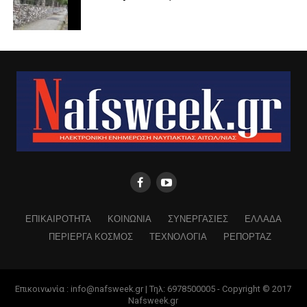
ΕΠΙΚΑΙΡΟΤΗΤΑ
ΚΟΙΝΩΝΙΑ
ΣΥΝΕΡΓΑΣΙΕΣ
ΕΛΛΑΔΑ
ΠΕΡΙΕΡΓΑ ΚΟΣΜΟΣ
ΤΕΧΝΟΛΟΓΙΑ
ΡΕΠΟΡΤΑΖ
Επικοινωνία : info@nafsweek.gr | Τηλ: 6978500005 - Copyright © 2017
Nafsweek.gr