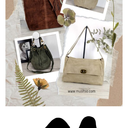
ρωγμές της καθημερινότητας. Με ήχο που ισορροπεί
ανάμεσα στο εναλλακτικό ροκ, τον ελληνικό στίχο και την
ωμή ενέργεια της σκηνής, οι Ρωγμές δημιουργούν
μουσική που μιλά για την κοινωνία, τις εσωτερικές μάχες
και την ανάγκη για αλήθεια.
Μέλη του συγκροτήματος: Ανδρεόπουλος Αντώνης –
Φωνή & Κιθάρα, Σαράντης Δημήτρης – Κιθάρα, Νικολάου
Θωμάς – Μπάσο, Μηλιώνης Γρηγόρης – Τύμπανα.