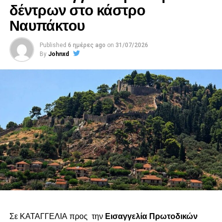
δέντρων στο κάστρο
Ναυπάκτου
Published
6 ημέρες ago
on
31/07/2026
By
Johnxd
Σε ΚΑΤΑΓΓΕΛΙΑ προς την
Εισαγγελία Πρωτοδικών