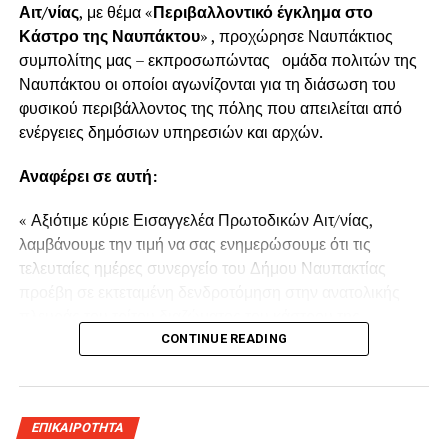
Αιτ/νίας
, με θέμα «
Περιβαλλοντικό έγκλημα στο
Κάστρο της Ναυπάκτου
» , προχώρησε Ναυπάκτιος
συμπολίτης μας – εκπροσωπώντας ομάδα πολιτών της
Ναυπάκτου οι οποίοι αγωνίζονται για τη διάσωση του
φυσικού περιβάλλοντος της πόλης που απειλείται από
ενέργειες δημόσιων υπηρεσιών και αρχών.
Αναφέρει σε αυτή:
« Αξιότιμε κύριε Εισαγγελέα Πρωτοδικών Αιτ/νίας,
λαμβάνουμε την τιμή να σας ενημερώσουμε ότι τις
τελευταίες ημέρες συνεργείο του Δήμου Ναυπακτίας
προέβη σε εκτεταμένη δενδροτόμηση στην ανατολικής
πλευράς του τρίτου διαζώματος του κάστρου της
Ναυπάκτου πάνω από τη Ντάπια Τσαούς.
CONTINUE READING
Παρόμοια ενέργεια πραγματοποιήθηκε και το Καλοκαίρι
του 2022 προκαλώντας όπως και τώρα την οργισμένη
ΕΠΙΚΑΙΡΟΤΗΤΑ
αντίδραση των κατοίκων του παραδοσιακού οικισμού της