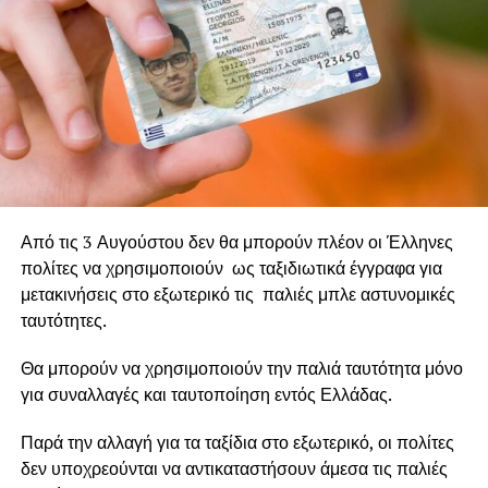
και συνεργασία ανάμεσα στους πολίτες, την τοπική
αυτοδιοίκηση και το κράτος.
Σημαίνει, επίσης, αλληλεγγύη, εθελοντισμό και
υπευθυνότητα. Τρεις αξίες που εξακολουθούν να
δοκιμάζονται στη χώρα μας, παρά το γεγονός ότι έχουμε
βιώσει τραγωδίες πρωτοφανούς έκτασης, οι οποίες
άφησαν βαθιά τραύματα στην κοινωνία. Αν δεν
μετατρέψουμε τη θλίψη και την αγανάκτηση σε συλλογική
Από τις 3 Αυγούστου δεν θα μπορούν πλέον οι Έλληνες
δράση, οι εικόνες της καταστροφής θα συνεχίσουν να
πολίτες να χρησιμοποιούν ως ταξιδιωτικά έγγραφα για
επαναλαμβάνονται, κάθε καλοκαίρι, σε ζωντανή μετάδοση.
μετακινήσεις στο εξωτερικό τις παλιές μπλε αστυνομικές
ταυτότητες.
Θα μπορούν να χρησιμοποιούν την παλιά ταυτότητα μόνο
για συναλλαγές και ταυτοποίηση εντός Ελλάδας.
Παρά την αλλαγή για τα ταξίδια στο εξωτερικό, οι πολίτες
δεν υποχρεούνται να αντικαταστήσουν άμεσα τις παλιές