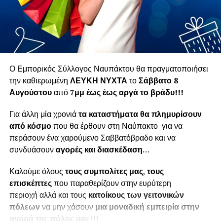
Ο Εμπορικός Σύλλογος Ναυπάκτου θα πραγματοποιήσει
την καθιερωμένη
ΛΕΥΚΗ ΝΥΧΤΑ
το
Σάββατο 8
Αυγούστου
από
7μμ έως έως αργά το βράδυ!!!
Για άλλη μία χρονιά
τα καταστήματα θα πλημυρίσουν
από κόσμο
που θα έρθουν στη Ναύπακτο για να
περάσουν ένα χαρούμενο Σαββατόβραδο και να
συνδυάσουν
αγορές και διασκέδαση
…
Καλούμε όλους
τους συμπολίτες μας
,
τους
επισκέπτες
που παραθερίζουν στην ευρύτερη
περιοχή αλλά και τους
κατοίκους των γειτονικών
πόλεων
να μην χάσουν
μια μοναδική εμπειρία στην
αγορά της πόλης μας!!!