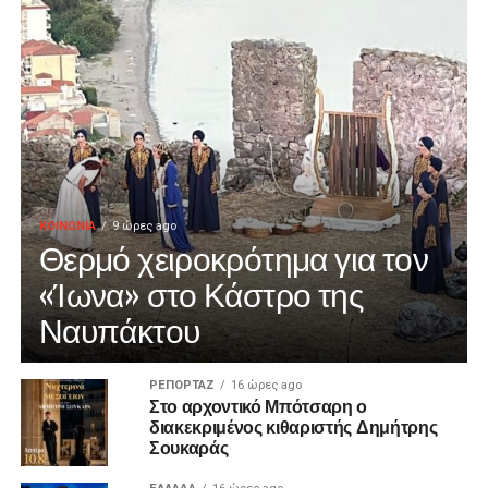
ΚΟΙΝΩΝΙΑ
9 ώρες ago
Θερμό χειροκρότημα για τον
«Ίωνα» στο Κάστρο της
Ναυπάκτου
ΡΕΠΟΡΤΑΖ
16 ώρες ago
Στο αρχοντικό Μπότσαρη ο
διακεκριμένος κιθαριστής Δημήτρης
Σουκαράς