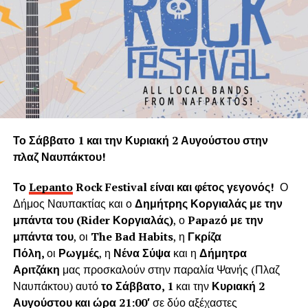
κλιματικής αλλαγής που απειλεί τον ανθρώπινο
πολιτισμό. Παρόλα αυτά το φυσικό περιβάλλον της
Ναυπάκτου καταστρέφεται με την αλόγιστη κοπή δεκάδων
υγιών δένδρων τη στιγμή που ακόμα και ένα θεωρείται
πολύτιμο και είναι αναντικατάστατη μονάδα του φυσικού
πνεύμονα της Γης.
Η «Εφορεία Αρχαιοτήτων Αιτωλοακαρνανίας και
Λευκάδας» υποστηρίζει ψευδώς ότι τα δέντρα που
Το Σάββατο 1 και την Κυριακή 2 Αυγούστου στην
κόπηκαν δημιουργούσαν προβλήματα στο τείχος του
πλαζ Ναυπάκτου!
ενετικού κάστρου. Όμως τα δέντρα του κάστρου
προέρχονται από τις δεντροφυτεύσεις που έγιναν
Το
Lepanto
Rock
Festival
είναι και φέτος γεγονός!
Ο
νομίμως από το 1914 έως το 1939 (έγκριση από το
Δήμος Ναυπακτίας και ο
Δημήτρης Κοργιαλάς με την
Υπουργείο Εσωτερικών και κατόπιν από το Υπουργείο
μπάντα του (
Rider
Κοργιαλάς)
, ο
Papaz
ό με την
Γεωργίας υπό την γραμματεία του Ιωάννη Μπρικόλα) και
μπάντα του
, οι
The Bad Habits
, η
Γκρίζα
βρίσκονται σε απόσταση ασφαλείας από τα τείχη.
Πόλη,
οι
Ρωγμές
, η
Νένα Σύψα
και η
Δήμητρα
Αριτζάκη
μας προσκαλούν στην παραλία Ψανής (Πλαζ
Συνεπώς πολλά από τα δέντρα έχουν ηλικία άνω των 100
Ναυπάκτου) αυτό
το Σάββατο, 1
και την
Κυριακή 2
ετών χωρίς να έχει αναφερθεί κάποιο πρόβλημα στη
Αυγούστου και ώρα 21:00′
σε δύο αξέχαστες