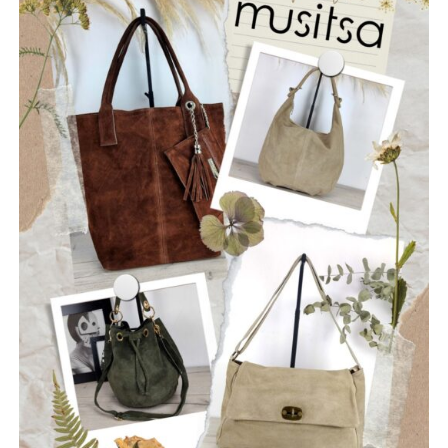
ΡΩΓΜΕΣ
Οι “Ρωγμές” είναι ένα νεοσύστατο ελληνικό ροκ
συγκρότημα που ιδρύθηκε τον Ιούλιο του 2025, με έδρα
την Ναύπακτο. Το όνομά τους αντικατοπτρίζει τη
φιλοσοφία τους: να ραγίσουν τις βεβαιότητες, να σπάσουν
τη σιωπή και να αφήσουν το φως να περάσει μέσα από τις
ρωγμές της καθημερινότητας. Με ήχο που ισορροπεί
ανάμεσα στο εναλλακτικό ροκ, τον ελληνικό στίχο και την
ωμή ενέργεια της σκηνής, οι Ρωγμές δημιουργούν
μουσική που μιλά για την κοινωνία, τις εσωτερικές μάχες
και την ανάγκη για αλήθεια.
Μέλη του συγκροτήματος: Ανδρεόπουλος Αντώνης –
Φωνή & Κιθάρα, Σαράντης Δημήτρης – Κιθάρα, Νικολάου
Θωμάς – Μπάσο, Μηλιώνης Γρηγόρης – Τύμπανα.