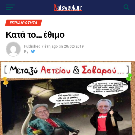
ΕΠΙΚΑΙΡΟΤΗΤΑ
Κατά το… έθιμο
Published
7 έτη ago
on
28/02/2019
By