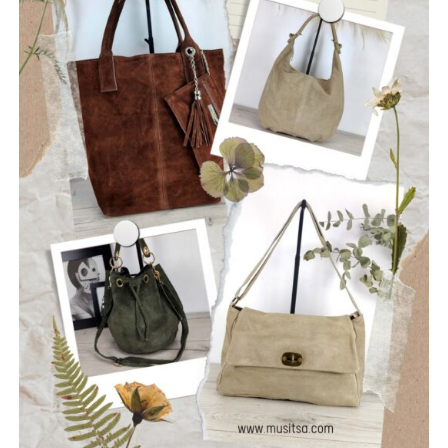
συγκρότημα που ιδρύθηκε τον Ιούλιο του 2025, με έδρα
την Ναύπακτο. Το όνομά τους αντικατοπτρίζει τη
φιλοσοφία τους: να ραγίσουν τις βεβαιότητες, να σπάσουν
τη σιωπή και να αφήσουν το φως να περάσει μέσα από τις
ρωγμές της καθημερινότητας. Με ήχο που ισορροπεί
ανάμεσα στο εναλλακτικό ροκ, τον ελληνικό στίχο και την
ωμή ενέργεια της σκηνής, οι Ρωγμές δημιουργούν
μουσική που μιλά για την κοινωνία, τις εσωτερικές μάχες
και την ανάγκη για αλήθεια.
Μέλη του συγκροτήματος: Ανδρεόπουλος Αντώνης –
Φωνή & Κιθάρα, Σαράντης Δημήτρης – Κιθάρα, Νικολάου
Θωμάς – Μπάσο, Μηλιώνης Γρηγόρης – Τύμπανα.