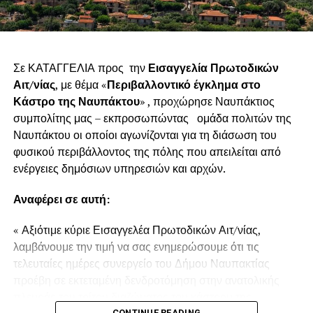
Σε ΚΑΤΑΓΓΕΛΙΑ προς την
Εισαγγελία Πρωτοδικών
Αιτ/νίας
, με θέμα «
Περιβαλλοντικό έγκλημα στο
Κάστρο της Ναυπάκτου
» , προχώρησε Ναυπάκτιος
συμπολίτης μας – εκπροσωπώντας ομάδα πολιτών της
Ναυπάκτου οι οποίοι αγωνίζονται για τη διάσωση του
φυσικού περιβάλλοντος της πόλης που απειλείται από
ενέργειες δημόσιων υπηρεσιών και αρχών.
Αναφέρει σε αυτή:
« Αξιότιμε κύριε Εισαγγελέα Πρωτοδικών Αιτ/νίας,
λαμβάνουμε την τιμή να σας ενημερώσουμε ότι τις
τελευταίες ημέρες συνεργείο του Δήμου Ναυπακτίας
προέβη σε εκτεταμένη δενδροτόμηση στην ανατολικής
πλευράς του τρίτου διαζώματος του κάστρου της
CONTINUE READING