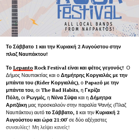
υγιών δένδρων τη στιγμή που ακόμα και ένα θεωρείται
πολύτιμο και είναι αναντικατάστατη μονάδα του φυσικού
πνεύμονα της Γης.
Η «Εφορεία Αρχαιοτήτων Αιτωλοακαρνανίας και
Λευκάδας» υποστηρίζει ψευδώς ότι τα δέντρα που
Το Σάββατο 1 και την Κυριακή 2 Αυγούστου στην
κόπηκαν δημιουργούσαν προβλήματα στο τείχος του
πλαζ Ναυπάκτου!
ενετικού κάστρου. Όμως τα δέντρα του κάστρου
προέρχονται από τις δεντροφυτεύσεις που έγιναν
Το
Lepanto
Rock
Festival
είναι και φέτος γεγονός!
Ο
νομίμως από το 1914 έως το 1939 (έγκριση από το
Δήμος Ναυπακτίας και ο
Δημήτρης Κοργιαλάς με την
Υπουργείο Εσωτερικών και κατόπιν από το Υπουργείο
μπάντα του (
Rider
Κοργιαλάς)
, ο
Papaz
ό με την
Γεωργίας υπό την γραμματεία του Ιωάννη Μπρικόλα) και
μπάντα του
, οι
The Bad Habits
, η
Γκρίζα
βρίσκονται σε απόσταση ασφαλείας από τα τείχη.
Πόλη,
οι
Ρωγμές
, η
Νένα Σύψα
και η
Δήμητρα
Αριτζάκη
μας προσκαλούν στην παραλία Ψανής (Πλαζ
Συνεπώς πολλά από τα δέντρα έχουν ηλικία άνω των 100
Ναυπάκτου) αυτό
το Σάββατο, 1
και την
Κυριακή 2
ετών χωρίς να έχει αναφερθεί κάποιο πρόβλημα στη
Αυγούστου και ώρα 21:00′
σε δύο αξέχαστες
στατικότητα των τειχών που να οφείλεται στην πλήρη
συναυλίες! Μη λείψει κανείς!
ανάπτυξη του ριζικού συστήματος. Το Δασαρχείο
Ναυπάκτου βεβαιώνει ότι δεν υπάρχει σχετική μελέτη ούτε