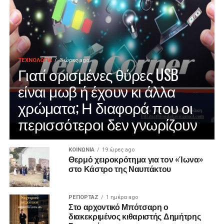
ΤΕΧΝΟΛΟΓΙΑ
3 ώρες ago
Γιατί ορισμένες θύρες USB
είναι μωβ ή έχουν κι άλλα
χρώματα; Η διαφορά που οι
περισσότεροι δεν γνωρίζουν
ΚΟΙΝΩΝΙΑ
19 ώρες ago
Θερμό χειροκρότημα για τον «Ίωνα»
στο Κάστρο της Ναυπάκτου
ΡΕΠΟΡΤΑΖ
1 ημέρα ago
Στο αρχοντικό Μπότσαρη ο
διακεκριμένος κιθαριστής Δημήτρης