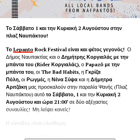
πνεύμονα της Γης.
Η «Εφορεία Αρχαιοτήτων Αιτωλοακαρνανίας και
Λευκάδας» υποστηρίζει ψευδώς ότι τα δέντρα που
Το Σάββατο 1 και την Κυριακή 2 Αυγούστου στην
κόπηκαν δημιουργούσαν προβλήματα στο τείχος του
πλαζ Ναυπάκτου!
ενετικού κάστρου. Όμως τα δέντρα του κάστρου
προέρχονται από τις δεντροφυτεύσεις που έγιναν
Το
Lepanto
Rock
Festival
είναι και φέτος γεγονός!
Ο
νομίμως από το 1914 έως το 1939 (έγκριση από το
Δήμος Ναυπακτίας και ο
Δημήτρης Κοργιαλάς με την
Υπουργείο Εσωτερικών και κατόπιν από το Υπουργείο
μπάντα του (
Rider
Κοργιαλάς)
, ο
Papaz
ό με την
Γεωργίας υπό την γραμματεία του Ιωάννη Μπρικόλα) και
μπάντα του
, οι
The Bad Habits
, η
Γκρίζα
βρίσκονται σε απόσταση ασφαλείας από τα τείχη.
Πόλη,
οι
Ρωγμές
, η
Νένα Σύψα
και η
Δήμητρα
Αριτζάκη
μας προσκαλούν στην παραλία Ψανής (Πλαζ
Συνεπώς πολλά από τα δέντρα έχουν ηλικία άνω των 100
Ναυπάκτου) αυτό
το Σάββατο, 1
και την
Κυριακή 2
ετών χωρίς να έχει αναφερθεί κάποιο πρόβλημα στη
Αυγούστου και ώρα 21:00′
σε δύο αξέχαστες
στατικότητα των τειχών που να οφείλεται στην πλήρη
συναυλίες! Μη λείψει κανείς!
ανάπτυξη του ριζικού συστήματος. Το Δασαρχείο
Ναυπάκτου βεβαιώνει ότι δεν υπάρχει σχετική μελέτη ούτε
Η είσοδος είναι ελεύθερη.
η έρευνά μας εντόπισε κάποια επιστημονική μελέτη για το
Κάστρο της Ναυπάκτου που να αποδεικνύει το αντίθετο.
ΔΗΜΗΤΡΗΣ ΚΟΡΓΙΑΛΑΣ