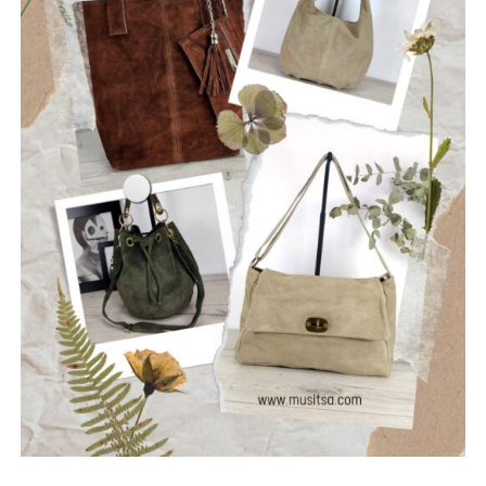
φιλοσοφία τους: να ραγίσουν τις βεβαιότητες, να σπάσουν
τη σιωπή και να αφήσουν το φως να περάσει μέσα από τις
ρωγμές της καθημερινότητας. Με ήχο που ισορροπεί
ανάμεσα στο εναλλακτικό ροκ, τον ελληνικό στίχο και την
ωμή ενέργεια της σκηνής, οι Ρωγμές δημιουργούν
μουσική που μιλά για την κοινωνία, τις εσωτερικές μάχες
και την ανάγκη για αλήθεια.
Μέλη του συγκροτήματος: Ανδρεόπουλος Αντώνης –
Φωνή & Κιθάρα, Σαράντης Δημήτρης – Κιθάρα, Νικολάου
Θωμάς – Μπάσο, Μηλιώνης Γρηγόρης – Τύμπανα.