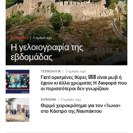
ΡΕΠΟΡΤΑΖ
1 ημέρα ago
Η γελοιογραφία της
εβδομάδας
ΤΕΧΝΟΛΟΓΙΑ
2 ημέρες ago
Γιατί ορισμένες θύρες USB είναι μωβ ή
έχουν κι άλλα χρώματα; Η διαφορά που
οι περισσότεροι δεν γνωρίζουν
ΚΟΙΝΩΝΙΑ
2 ημέρες ago
Θερμό χειροκρότημα για τον «Ίωνα»
στο Κάστρο της Ναυπάκτου