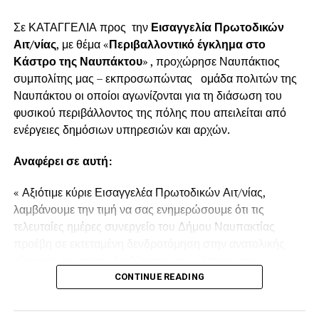
Σε ΚΑΤΑΓΓΕΛΙΑ προς την
Εισαγγελία Πρωτοδικών
Αιτ/νίας
, με θέμα «
Περιβαλλοντικό έγκλημα στο
Κάστρο της Ναυπάκτου
» , προχώρησε Ναυπάκτιος
συμπολίτης μας – εκπροσωπώντας ομάδα πολιτών της
Ναυπάκτου οι οποίοι αγωνίζονται για τη διάσωση του
φυσικού περιβάλλοντος της πόλης που απειλείται από
ενέργειες δημόσιων υπηρεσιών και αρχών.
Αναφέρει σε αυτή:
« Αξιότιμε κύριε Εισαγγελέα Πρωτοδικών Αιτ/νίας,
λαμβάνουμε την τιμή να σας ενημερώσουμε ότι τις
τελευταίες ημέρες συνεργείο του Δήμου Ναυπακτίας
προέβη σε εκτεταμένη δενδροτόμηση στην ανατολικής
πλευράς του τρίτου διαζώματος του κάστρου της
Ναυπάκτου πάνω από τη Ντάπια Τσαούς.
CONTINUE READING
Παρόμοια ενέργεια πραγματοποιήθηκε και το Καλοκαίρι