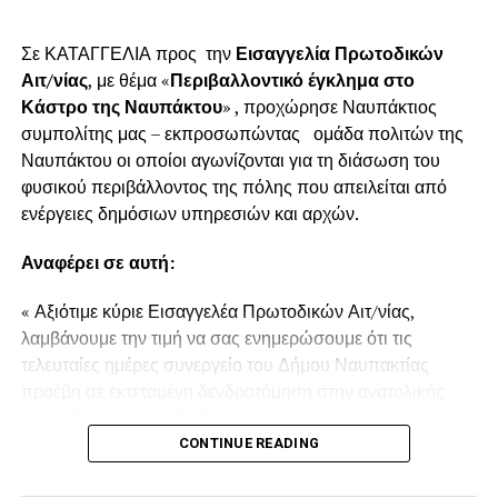
Σε ΚΑΤΑΓΓΕΛΙΑ προς την
Εισαγγελία Πρωτοδικών
Αιτ/νίας
, με θέμα «
Περιβαλλοντικό έγκλημα στο
Κάστρο της Ναυπάκτου
» , προχώρησε Ναυπάκτιος
συμπολίτης μας – εκπροσωπώντας ομάδα πολιτών της
Ναυπάκτου οι οποίοι αγωνίζονται για τη διάσωση του
φυσικού περιβάλλοντος της πόλης που απειλείται από
ενέργειες δημόσιων υπηρεσιών και αρχών.
Αναφέρει σε αυτή:
« Αξιότιμε κύριε Εισαγγελέα Πρωτοδικών Αιτ/νίας,
λαμβάνουμε την τιμή να σας ενημερώσουμε ότι τις
τελευταίες ημέρες συνεργείο του Δήμου Ναυπακτίας
προέβη σε εκτεταμένη δενδροτόμηση στην ανατολικής
πλευράς του τρίτου διαζώματος του κάστρου της
Ναυπάκτου πάνω από τη Ντάπια Τσαούς.
CONTINUE READING
Παρόμοια ενέργεια πραγματοποιήθηκε και το Καλοκαίρι