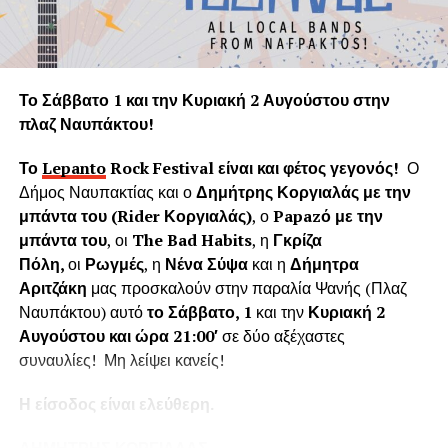
πνεύμονα της Γης.
Η «Εφορεία Αρχαιοτήτων Αιτωλοακαρνανίας και
Λευκάδας» υποστηρίζει ψευδώς ότι τα δέντρα που
Το Σάββατο 1 και την Κυριακή 2 Αυγούστου στην
κόπηκαν δημιουργούσαν προβλήματα στο τείχος του
πλαζ Ναυπάκτου!
ενετικού κάστρου. Όμως τα δέντρα του κάστρου
προέρχονται από τις δεντροφυτεύσεις που έγιναν
Το
Lepanto
Rock
Festival
είναι και φέτος γεγονός!
Ο
νομίμως από το 1914 έως το 1939 (έγκριση από το
Δήμος Ναυπακτίας και ο
Δημήτρης Κοργιαλάς με την
Υπουργείο Εσωτερικών και κατόπιν από το Υπουργείο
μπάντα του (
Rider
Κοργιαλάς)
, ο
Papaz
ό με την
Γεωργίας υπό την γραμματεία του Ιωάννη Μπρικόλα) και
μπάντα του
, οι
The Bad Habits
, η
Γκρίζα
βρίσκονται σε απόσταση ασφαλείας από τα τείχη.
Πόλη,
οι
Ρωγμές
, η
Νένα Σύψα
και η
Δήμητρα
Αριτζάκη
μας προσκαλούν στην παραλία Ψανής (Πλαζ
Συνεπώς πολλά από τα δέντρα έχουν ηλικία άνω των 100
Ναυπάκτου) αυτό
το Σάββατο, 1
και την
Κυριακή 2
ετών χωρίς να έχει αναφερθεί κάποιο πρόβλημα στη
Αυγούστου και ώρα 21:00′
σε δύο αξέχαστες
στατικότητα των τειχών που να οφείλεται στην πλήρη
συναυλίες! Μη λείψει κανείς!
ανάπτυξη του ριζικού συστήματος. Το Δασαρχείο
Ναυπάκτου βεβαιώνει ότι δεν υπάρχει σχετική μελέτη ούτε
Η είσοδος είναι ελεύθερη.
η έρευνά μας εντόπισε κάποια επιστημονική μελέτη για το
Κάστρο της Ναυπάκτου που να αποδεικνύει το αντίθετο.