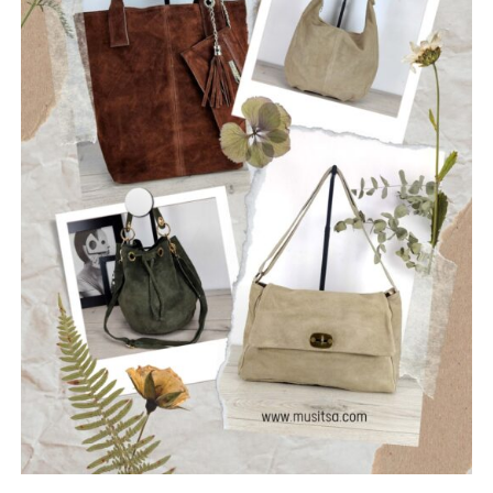
φιλοσοφία τους: να ραγίσουν τις βεβαιότητες, να σπάσουν
τη σιωπή και να αφήσουν το φως να περάσει μέσα από τις
ρωγμές της καθημερινότητας. Με ήχο που ισορροπεί
ανάμεσα στο εναλλακτικό ροκ, τον ελληνικό στίχο και την
ωμή ενέργεια της σκηνής, οι Ρωγμές δημιουργούν
μουσική που μιλά για την κοινωνία, τις εσωτερικές μάχες
και την ανάγκη για αλήθεια.
Μέλη του συγκροτήματος: Ανδρεόπουλος Αντώνης –
Φωνή & Κιθάρα, Σαράντης Δημήτρης – Κιθάρα, Νικολάου
Θωμάς – Μπάσο, Μηλιώνης Γρηγόρης – Τύμπανα.