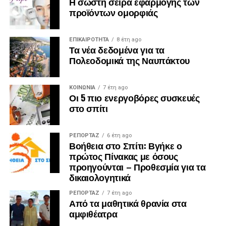
Η σωστή σειρά εφαρμογής των
προϊόντων ομορφιάς
ΕΠΙΚΑΙΡΟΤΗΤΑ
8 έτη ago
Τα νέα δεδομένα για τα
Πολεοδομικά της Ναυπάκτου
ΚΟΙΝΩΝΙΑ
7 έτη ago
Οι 5 πιο ενεργοβόρες συσκευές
στο σπίτι
ΡΕΠΟΡΤΑΖ
6 έτη ago
Βοήθεια στο Σπίτι: Βγήκε ο
πρώτος Πίνακας με όσους
προηγούνται – Προθεσμία για τα
δικαιολογητικά
ΡΕΠΟΡΤΑΖ
7 έτη ago
Από τα μαθητικά θρανία στα
αμφιθέατρα