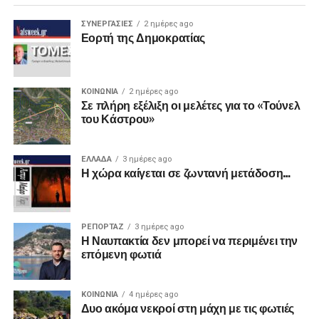
ΣΥΝΕΡΓΑΣΙΕΣ
2 ημέρες ago
Εορτή της Δημοκρατίας
ΚΟΙΝΩΝΙΑ
2 ημέρες ago
Σε πλήρη εξέλιξη οι μελέτες για το «Τούνελ
του Κάστρου»
ΕΛΛΑΔΑ
3 ημέρες ago
Η χώρα καίγεται σε ζωντανή μετάδοση…
ΡΕΠΟΡΤΑΖ
3 ημέρες ago
Η Ναυπακτία δεν μπορεί να περιμένει την
επόμενη φωτιά
ΚΟΙΝΩΝΙΑ
4 ημέρες ago
Δυο ακόμα νεκροί στη μάχη με τις φωτιές