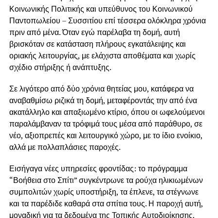
Κοινωνικής Πολιτικής και υπεύθυνος του Κοινωνικού
Παντοπωλείου – Συσσιτίου επί τέσσερα ολόκληρα χρόνια
πριν από μένα. Όταν εγώ παρέλαβα τη δομή, αυτή
βρισκόταν σε κατάσταση πλήρους εγκατάλειψης και
οριακής λειτουργίας, με ελάχιστα αποθέματα και χωρίς
σχέδιο στήριξης ή ανάπτυξης.
Σε λιγότερο από δύο χρόνια θητείας μου, κατάφερα να
αναβαθμίσω ριζικά τη δομή, μεταφέροντάς την από ένα
ακατάλληλο και απαξιωμένο κτίριο, όπου οι ωφελούμενοι
παραλάμβαναν τα τρόφιμά τους μέσα από παράθυρο, σε
νέο, αξιοπρεπές και λειτουργικό χώρο, με το ίδιο ενοίκιο,
αλλά με πολλαπλάσιες παροχές.
Εισήγαγα νέες υπηρεσίες φροντίδας: το πρόγραμμα
“Βοήθεια στο Σπίτι” συγκέντρωνε τα ρούχα ηλικιωμένων
συμπολιτών χωρίς υποστήριξη, τα έπλενε, τα στέγνωνε
και τα παρέδιδε καθαρά στα σπίτια τους. Η παροχή αυτή,
μοναδική για τα δεδομένα της Τοπικής Αυτοδιοίκησης,