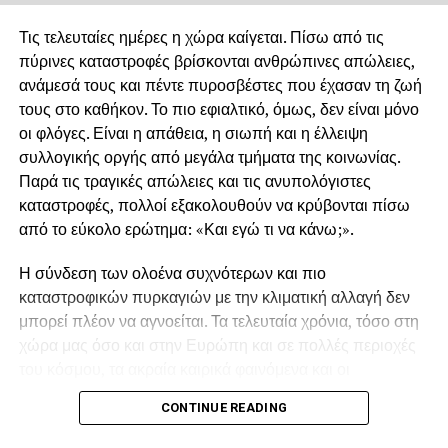
Τις τελευταίες ημέρες η χώρα καίγεται. Πίσω από τις
πύρινες καταστροφές βρίσκονται ανθρώπινες απώλειες,
ανάμεσά τους και πέντε πυροσβέστες που έχασαν τη ζωή
τους στο καθήκον. Το πιο εφιαλτικό, όμως, δεν είναι μόνο
οι φλόγες. Είναι η απάθεια, η σιωπή και η έλλειψη
συλλογικής οργής από μεγάλα τμήματα της κοινωνίας.
Παρά τις τραγικές απώλειες και τις ανυπολόγιστες
καταστροφές, πολλοί εξακολουθούν να κρύβονται πίσω
από το εύκολο ερώτημα: «Και εγώ τι να κάνω;».
Η σύνδεση των ολοένα συχνότερων και πιο
καταστροφικών πυρκαγιών με την κλιματική αλλαγή δεν
μπορεί πλέον να αγνοείται. Τα τελευταία χρόνια, τόσο στη
χώρα μας όσο και στην Ευρώπη και σε πολλές περιοχές
του κόσμου, τα ακραία καιρικά φαινόμενα και οι
παρατεταμένοι καύσωνες δημιουργούν συνθήκες που
CONTINUE READING
ευνοούν την εκδήλωση και την ταχύτατη εξάπλωση των
πυρκαγιών.