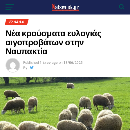
ΕΛΛΑΔΑ
Νέα κρούσματα ευλογιάς
αιγοπροβάτων στην
Ναυπακτία
Published
1 έτος ago
on
13/06/2025
By