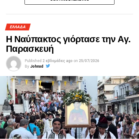
ΕΛΛΑΔΑ
Η Ναύπακτος γιόρτασε την Αγ.
Παρασκευή
Published
2 εβδομάδες ago
on
25/07/2026
By
Johnxd