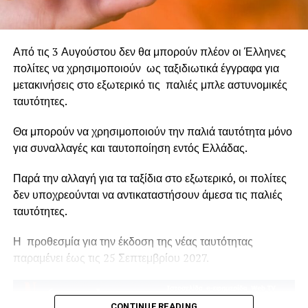
βιώσει τραγωδίες πρωτοφανούς έκτασης, οι οποίες
άφησαν βαθιά τραύματα στην κοινωνία. Αν δεν
μετατρέψουμε τη θλίψη και την αγανάκτηση σε συλλογική
Από τις 3 Αυγούστου δεν θα μπορούν πλέον οι Έλληνες
δράση, οι εικόνες της καταστροφής θα συνεχίσουν να
πολίτες να χρησιμοποιούν ως ταξιδιωτικά έγγραφα για
επαναλαμβάνονται, κάθε καλοκαίρι, σε ζωντανή μετάδοση.
μετακινήσεις στο εξωτερικό τις παλιές μπλε αστυνομικές
ταυτότητες.
Θα μπορούν να χρησιμοποιούν την παλιά ταυτότητα μόνο
για συναλλαγές και ταυτοποίηση εντός Ελλάδας.
Παρά την αλλαγή για τα ταξίδια στο εξωτερικό, οι πολίτες
δεν υποχρεούνται να αντικαταστήσουν άμεσα τις παλιές
ταυτότητες.
Η προθεσμία για την έκδοση της νέας ταυτότητας
παραμένει έως τις 25 Σεπτεμβρίου 2027.
CONTINUE READING