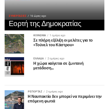
ΣΥΝΕΡΓΑΣΙΕΣ
16 ώρες ago
Εορτή της Δημοκρατίας
ΚΟΙΝΩΝΙΑ
1 ημέρα ago
Σε πλήρη εξέλιξη οι μελέτες για το
«Τούνελ του Κάστρου»
ΕΛΛΑΔΑ
2 ημέρες ago
Η χώρα καίγεται σε ζωντανή
μετάδοση…
ΡΕΠΟΡΤΑΖ
2 ημέρες ago
Η Ναυπακτία δεν μπορεί να περιμένει την
επόμενη φωτιά