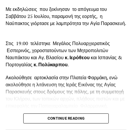
Με εκδηλώσεις που ξεκίνησαν το απόγευμα του
Σαββάτου 25 Ιουλίου, παραμονή της εορτής, η
Ναύπακτος γιόρτασε με λαμπρότητα την Αγία Παρασκευή.
Στις 19:00 τελέστηκε Μεγάλος Πολυαρχιερατικὸς
Εσπερινός, χοροστατούντων των Μητροπολιτών
Ναυπάκτου και Αγ. Βλασίου
κ. Ιερόθεου
και Ισπανίας &
Πορτογαλίας
κ. Πολύκαρπου
.
Ακολούθησε αρτοκλασία στην Πλατεία Φαρμάκη, ενώ
ακολούθησε η λιτάνευση της Ιεράς Εικόνας της Αγίας
Παρασκευής στους δρόμους της πόλης, με τη συμμετοχή
του Κλήρου, των τοπικών αρχών, πλήθους πιστών και με
επικεφαλής την Παπαχαραλαμπείο Φιλαρμονική.
Ανήμερα της εορτής, Κυριακή 26 Ιουλίου
στις 7:00 το
CONTINUE READING
πρωί θα τελεστεί ο Πανηγυρικός Όρθρος και η