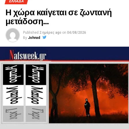
ΕΛΛΑΔΑ
Η χώρα καίγεται σε ζωντανή
μετάδοση…
Published
2 ημέρες ago
on
04/08/2026
By
Johnxd