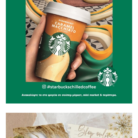
να αποδώσουμε περισσότερο και ποιοτικότερο δημόσιο
χώρο στους πολίτες και τους επισκέπτες. Η Ναύπακτος
χρειάζεται αυτή την υποδομή εδώ και δεκαετίες. Σήμερα,
έχουμε μπροστά μας μία πραγματική και ουσιαστική
προοπτική. Γνωρίζουμε ότι η πορεία έως την ολοκλήρωση
ενός έργου τέτοιας κλίμακας είναι απαιτητική. Με σχέδιο,
συνέπεια και αποφασιστικότητα, όμως, συνεχίζουμε να
κάνουμε όλα τα αναγκαία βήματα για να γίνει
πραγματικότητα
».