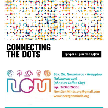
φωτο:aftodioikisi