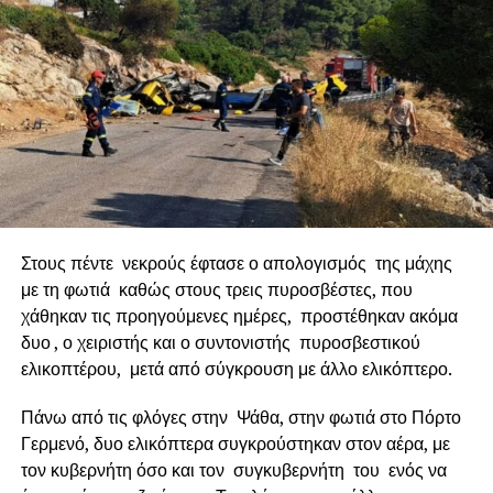
παραδόθηκε στο Δήμο Ναυπακτίας το 2021. Πλέον,
προχωρά η εκπόνηση ενός ολοκληρωμένου και ιδιαίτερα
απαιτητικού πλέγματος τεχνικών και περιβαλλοντικών
μελετών, απαραίτητων για την ουσιαστική ωρίμανση της
Παράκαμψης. Πρόκειται για το κρίσιμο βήμα που φέρνει το
μεγάλο αυτό έργο πιο κοντά στην υλοποίησή του.
Έργο ορόσημο
Στους πέντε νεκρούς έφτασε ο απολογισμός της μάχης
με τη φωτιά καθώς στους τρεις πυροσβέστες, που
χάθηκαν τις προηγούμενες ημέρες, προστέθηκαν ακόμα
δυο , ο χειριστής και ο συντονιστής πυροσβεστικού
ελικοπτέρου, μετά από σύγκρουση με άλλο ελικόπτερο.
Πάνω από τις φλόγες στην Ψάθα, στην φωτιά στο Πόρτο
Γερμενό, δυο ελικόπτερα συγκρούστηκαν στον αέρα, με
τον κυβερνήτη όσο και τον συγκυβερνήτη του ενός να