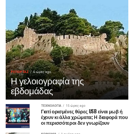
ΡΕΠΟΡΤΑΖ
6 ώρες ago
Η γελοιογραφία της
εβδομάδας
ΤΕΧΝΟΛΟΓΙΑ
15 ώρες ago
Γιατί ορισμένες θύρες USB είναι μωβ ή
έχουν κι άλλα χρώματα; Η διαφορά που
οι περισσότεροι δεν γνωρίζουν