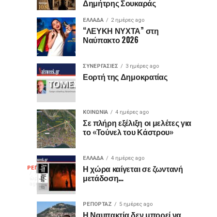
Δημήτρης Σουκαράς
θύρες
για
USB
τον
ΕΛΛΑΔΑ
2 ημέρες ago
είναι
«Ίωνα»
“ΛΕΥΚΗ ΝΥΧΤΑ” στη
Ναύπακτο 2026
μωβ
στο
ή
Κάστρο
έχουν
της
ΣΥΝΕΡΓΑΣΙΕΣ
3 ημέρες ago
κι
Ναυπάκτου
Εορτή της Δημοκρατίας
άλλα
χρώματα;
Η
ΚΟΙΝΩΝΙΑ
4 ημέρες ago
διαφορά
Σε πλήρη εξέλιξη οι μελέτες για
το «Τούνελ του Κάστρου»
που
οι
περισσότεροι
ΕΛΛΑΔΑ
4 ημέρες ago
Η
δεν
Η χώρα καίγεται σε ζωντανή
ΡΕΠΟΡΤΑΖ
15
μετάδοση…
γνωρίζουν
ώρες
ago
γελοιογραφία
ΡΕΠΟΡΤΑΖ
5 ημέρες ago
Η Ναυπακτία δεν μπορεί να