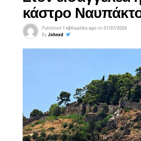
κάστρο Ναυπάκτ
Published
1 εβδομάδα ago
on
31/07/2026
By
Johnxd