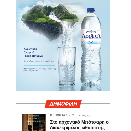
ΔΗΜΟΦΙΛΗ
ΡΕΠΟΡΤΑΖ
2 ημέρες ago
Γιατί
Θερμό
ΤΕΧΝΟΛΟΓΙΑ
ΚΟΙΝΩΝΙΑ
Στο αρχοντικό Μπότσαρη ο
24
2
διακεκριμένος κιθαριστής
ορισμένες
χειροκρότημα
ώρες
ημέρες
ago
ago