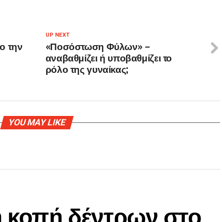
UP NEXT
ο την
«Ποσόστωση Φύλων» –
αναβαθμίζει ή υποβαθμίζει το
ρόλο της γυναίκας;
YOU MAY LIKE
η κοπή δέντρων στο