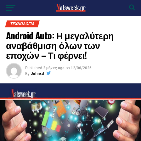
ΤΕΧΝΟΛΟΓΙΑ
Android Auto: Η μεγαλύτερη
αναβάθμιση όλων των
εποχών – Τι φέρνει!
Published
2 μήνες ago
on
12/06/2026
By
Johnxd