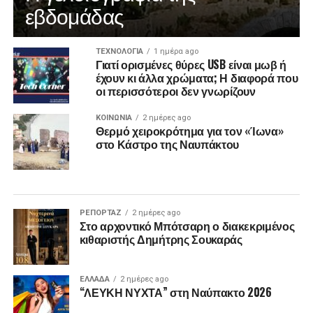
εβδομάδας
ΤΕΧΝΟΛΟΓΙΑ
1 ημέρα ago
Γιατί ορισμένες θύρες USB είναι μωβ ή
έχουν κι άλλα χρώματα; Η διαφορά που
οι περισσότεροι δεν γνωρίζουν
ΚΟΙΝΩΝΙΑ
2 ημέρες ago
Θερμό χειροκρότημα για τον «Ίωνα»
στο Κάστρο της Ναυπάκτου
ΡΕΠΟΡΤΑΖ
2 ημέρες ago
Στο αρχοντικό Μπότσαρη ο διακεκριμένος
κιθαριστής Δημήτρης Σουκαράς
ΕΛΛΑΔΑ
2 ημέρες ago
“ΛΕΥΚΗ ΝΥΧΤΑ” στη Ναύπακτο 2026