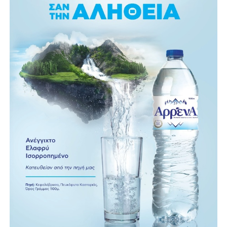
βλέπει κίνηση που μας αφορά και ενδεχομένως μας
εμπλέκει σε δραστηριότητες που δεν κάναμε εμείς. Ένας
ισχυρός κωδικός, ένα ενημερωμένο router και ένα
ξεχωριστό δίκτυο για επισκέπτες, λύνουν τα περισσότερα
προβλήματα με ελάχιστο κόπο. Αξίζει να αφιερώσουμε
δέκα λεπτά σήμερα παρά να βρεθούμε εκτεθειμένοι αύριο.