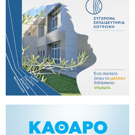
Ελέγχουμε τον κωδικό διαχειριστή στο gateway.
Αν είναι κάτι σαν admin / admin, τον αλλάζουμε
αμέσως.
Αναβαθμίζουμε το πρωτόκολλο ασφαλείας σε
WPA3, μέσα από τις ρυθμίσεις ασφαλείας του
router.
Στήνουμε δίκτυο guest για επισκέπτες, ώστε να
μένουν μακριά από το κύριο δίκτυο και τις
συσκευές μας.
Μετά την αλλαγή κωδικού θα χρειαστεί να
ξανασυνδέσουμε όλες τις δικές μας συσκευές, καθώς θα
έχουν αποσυνδεθεί με τα παλιά στοιχεία.
Συμπέρασμα
Το «κλεμμένο» Wi-Fi δεν είναι απλώς θέμα ταχύτητας —
είναι θέμα ασφάλειας, αφού ένας ξένος στο δίκτυό μας