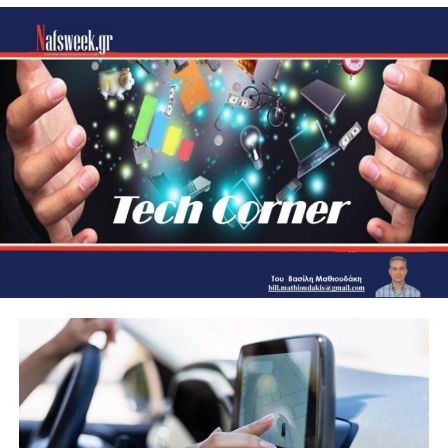
Ο φορέας του κλάδου που ρυθμίζει τα πρότυπα USB, το
USB Implementers Forum (USB-IF), χρησιμοποιεί τρία
τυπικά χρώματα για USB: Λευκό (USB 1.0), μαύρο (USB
2.0) και μπλε (USB 3.0, 3.1 ή SuperSpeed). «Το μπλε είναι
το συνιστώμενο χρώμα για την υποδοχή USB 3.1
Standard-A… για να βοηθήσει τους χρήστες να τη
διακρίνουν από την υποδοχή USB 2.0 Standard-A»,
αναφέρει η εταιρεία σε παλαιότερο έγγραφο για τις θύρες
USB. Οποιοδήποτε άλλο χρώμα, συμπεριλαμβανομένου
του πράσινου, του μοβ ή του πορτοκαλί, δεν αποτελεί
μέρος των προτύπων USB-IF και δεν έχει «επίσημη»
σημασία για θύρες ή υποδοχές.
Ωστόσο για το μωβ υπάρχει μια ιδιαιτερότητα.
Χρησιμοποιείται από το σύστημα υψηλής ταχύτητας
SuperCharge της Huawei για τη φόρτιση συσκευών, τόσο
σε υποδοχές και θύρες Type-A όσο και σε Type-C. Αυτές
υποστηρίζουν ταχύτητες φόρτισης 40 watt ή
περισσότερο, μαζί με το τυπικό USB Power Deliver (PD)