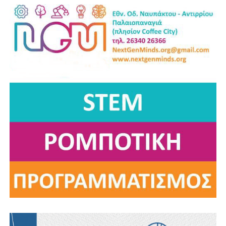
WiFi Analyzer
— Ανάλυση του ασύρματου δικτύου
(για Android).
Μπορούμε επίσης να τρέξουμε speed test σε
διαφορετικές ώρες για να εντοπίσουμε μοτίβα ή να
παρατηρήσουμε το περιβάλλον μας: Αν η μουσική του
γείτονα κόβεται τη στιγμή που αποσυνδέουμε το router,
μάλλον βρήκαμε τον ένοχο!
Πώς θα τους διώξουμε οριστικά
Η πιο άμεση λύση είναι να αλλάξουμε τον κωδικό:
Αλλάζουμε τον κωδικό Wi-Fi από το gateway του
router και όποιος ήταν συνδεδεμένος με τον
παλιό θα πεταχτεί έξω.
Διαλέγουμε δυνατό κωδικό. Για το οικιακό μας
Wi-Fi δεν υπάρχει μεγάλος κίνδυνος να τον
σημειώσουμε κάπου με ασφάλεια στο σπίτι.