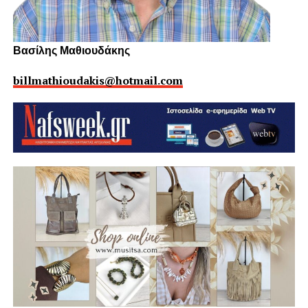
Βασίλης Μαθιουδάκης
billmathioudakis@hotmail.com