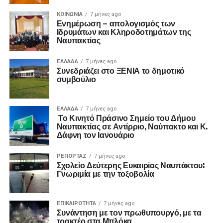
ΚΟΙΝΩΝΙΑ
7 μήνες ago
Ενημέρωση – απολογισμός των
Ιδρυμάτων και Κληροδοτημάτων της
Ναυπακτίας
ΕΛΛΑΔΑ
7 μήνες ago
Συνεδριάζει στο ΞΕΝΙΑ το δημοτικό
συμβούλιο
ΕΛΛΑΔΑ
7 μήνες ago
Το Κινητό Πράσινο Σημείο του Δήμου
Ναυπακτίας σε Αντίρριο, Ναύπακτο και Κ.
Δάφνη τον Ιανουάριο
ΡΕΠΟΡΤΑΖ
7 μήνες ago
Σχολείο Δεύτερης Ευκαιρίας Ναυπάκτου:
Γνωριμία με την τοξοβολία
ΕΠΙΚΑΙΡΟΤΗΤΑ
7 μήνες ago
Συνάντηση με τον πρωθυπουργό, με τα
τρακτέρ στα Μπλόκα