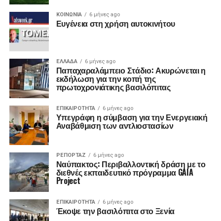
ΚΟΙΝΩΝΙΑ
6 μήνες ago
Ευγένεια στη χρήση αυτοκινήτου
ΕΛΛΑΔΑ
6 μήνες ago
Παπαχαραλάμπειο Στάδιο: Ακυρώνεται η
εκδήλωση για την κοπή της
πρωτοχρονιάτικης βασιλόπιτας
ΕΠΙΚΑΙΡΟΤΗΤΑ
6 μήνες ago
Υπεγράφη η σύμβαση για την Ενεργειακή
Αναβάθμιση των αντλιοστασίων
ΡΕΠΟΡΤΑΖ
6 μήνες ago
Ναύπακτος: Περιβαλλοντική δράση με το
διεθνές εκπαιδευτικό πρόγραμμα GAIA
Project
ΕΠΙΚΑΙΡΟΤΗΤΑ
6 μήνες ago
Έκοψε την βασιλόπιτα στο Ξενία